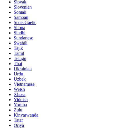
Slovak
Slovenian
Somali
Samoan
Scots Gaelic
Shona
Sindhi
Sundanese
Swahili
Tajik
Tamil
Telugu
Thai
Ukrainian
Urdu
Uzbek
Vietnamese
Welsh
Xhosa
Yiddish
Yoruba
Zulu
Kinyarwanda
Tatar
Oriya